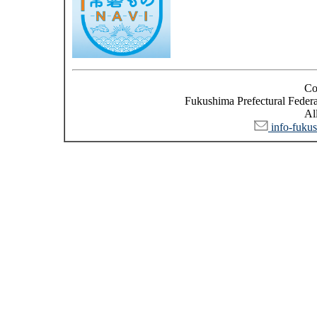
Co
Fukushima Prefectural Federat
All
info-fukus