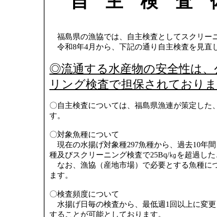
自 主 検 査 
福島県の漁協では、自主検査としてスクリーニ
令和8年4月から、下記の通り自主検査を見直
◎流通する水産物の安全性は、
リング検査で担保されておりま
〇自主検査については、福島県漁連が策定した
す。
〇対象魚種について
現在の水揚げ対象種297魚種から、過去10年
種及びスクリーニング検査で25Bq/㎏を超過し
なお、漁協（産地市場）で必要とする魚種につ
ます。
〇検査頻度について
水揚げ日毎の検査から、最低週1回以上に変更
することが可能としております。