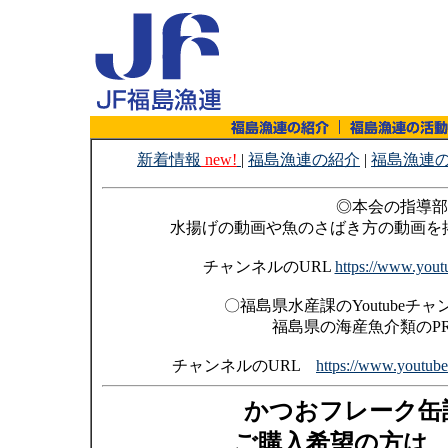
新着情報
new!
|
福島漁連の紹介
|
福島漁連
◎本会の指導部で
水揚げの動画や魚のさばき方の動画を
チャンネルのURL
https://www.yo
〇福島県水産課のYoutube
福島県の海産魚介類のP
チャンネルのURL
https://www.youtu
かつおフレーク缶
ご購入希望の方は